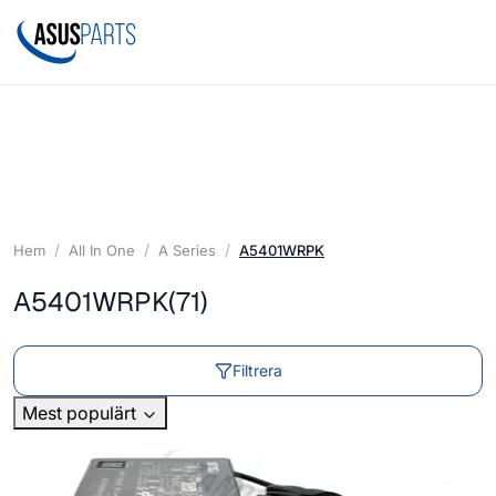
Hem
All In One
A Series
A5401WRPK
A5401WRPK
(71)
Filtrera
Mest populärt