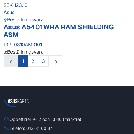
SEK 123.10
Asus
Beställningsvara
Asus A5401WRA RAM SHIELDING
ASM
13PT0310AM0101
Beställningsvara
1
2
3
Öppettider 9-12 och 13-16 (mån-fre)
Telefon: 013-31 60 34