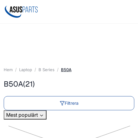
Hem
Laptop
B Series
B50A
B50A
(21)
Filtrera
Mest populärt