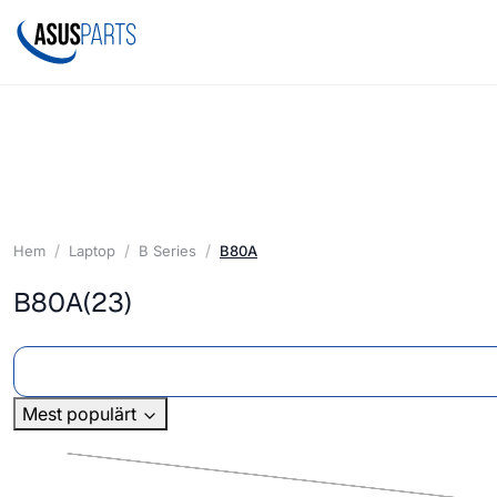
Hem
Laptop
B Series
B80A
B80A
(23)
Mest populärt