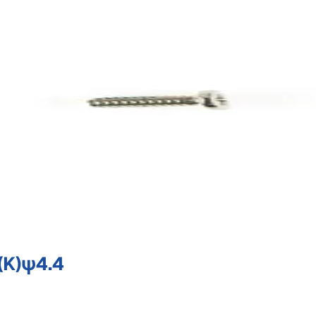
(K)ψ4.4