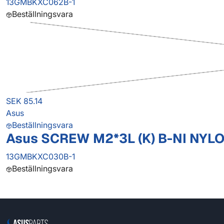
13GMBKXC062B-1
Beställningsvara
SEK 85.14
Asus
Beställningsvara
Asus SCREW M2*3L (K) B-NI NYL
13GMBKXC030B-1
Beställningsvara