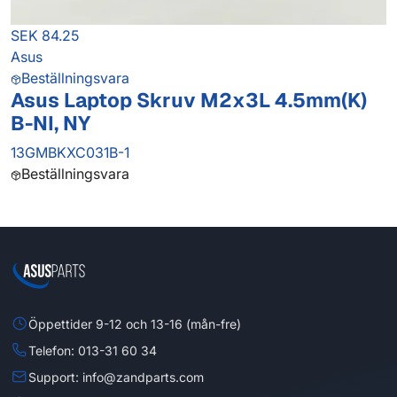
SEK 84.25
Asus
Beställningsvara
Asus Laptop Skruv M2x3L 4.5mm(K)
B-NI, NY
13GMBKXC031B-1
Beställningsvara
Öppettider 9-12 och 13-16 (mån-fre)
Telefon: 013-31 60 34
Support: info@zandparts.com