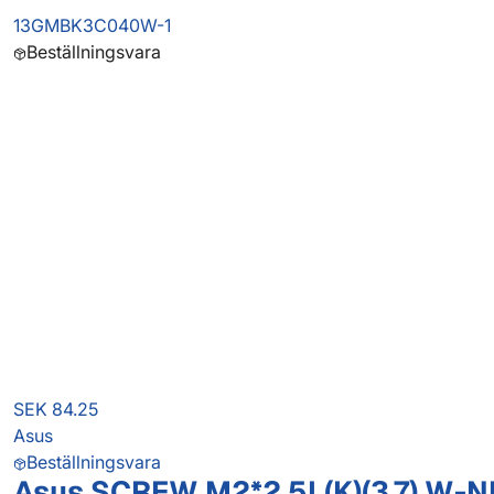
13GMBK3C040W-1
Beställningsvara
SEK 84.25
Asus
Beställningsvara
Asus SCREW M2*2.5L(K)(3.7) W-N