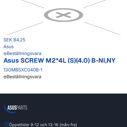
SEK 84.25
Asus
Beställningsvara
Asus SCREW M2*4L (S)(4.0) B-NI,NY
13GMBSXC040B-1
Beställningsvara
Öppettider 9-12 och 13-16 (mån-fre)