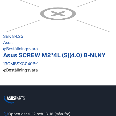
SEK 84.25
Asus
Beställningsvara
Asus SCREW M2*4L (S)(4.0) B-NI,NY
13GMBSXC040B-1
Beställningsvara
Öppettider 9-12 och 13-16 (mån-fre)