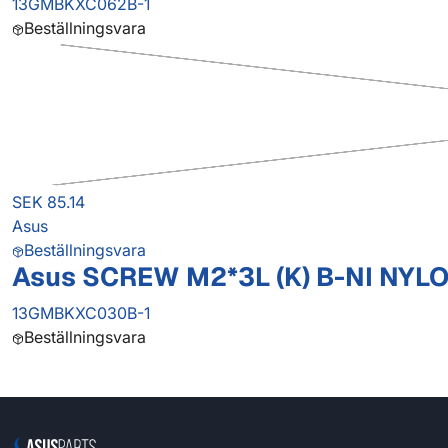
13GMBKXC062B-1
Beställningsvara
SEK 85.14
Asus
Beställningsvara
Asus SCREW M2*3L (K) B-NI NYL
13GMBKXC030B-1
Beställningsvara