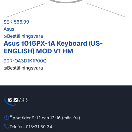
SEK 566.99
Asus
Beställningsvara
Asus 1015PX-1A Keyboard (US-
ENGLISH) MOD V1 HM
90R-OA3D1K1P00Q
Beställningsvara
Öppettider 9-12 och 13-16 (mån-fre)
Telefon: 013-31 60 34