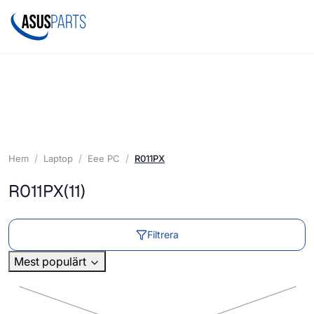
Hem
Laptop
Eee PC
R011PX
R011PX
(11)
Filtrera
Mest populärt