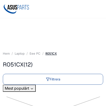
Hem
Laptop
Eee PC
R051CX
R051CX
(12)
Filtrera
Mest populärt