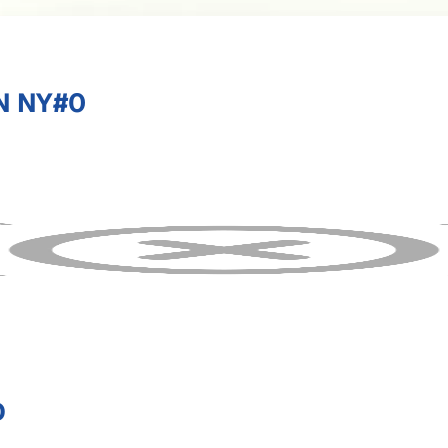
N NY#0
D