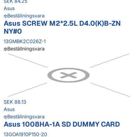
SEK 84.25
Asus
Beställningsvara
Asus SCREW M2*2.5L D4.0(K)B-ZN
NY#0
13GMBK2C026Z-1
Beställningsvara
SEK 88.13
Asus
Beställningsvara
Asus 1008HA-1A SD DUMMY CARD
13GOA1910P150-20