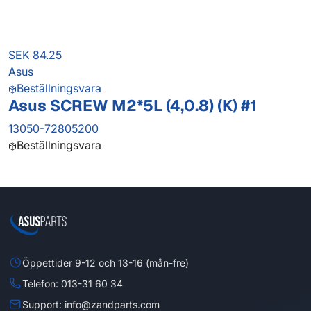
SEK 84.25
Asus
Beställningsvara
Asus SCREW M2*5L (4,0.8) (K) #1
13050-72805200
Beställningsvara
Öppettider 9-12 och 13-16 (mån-fre)
Telefon: 013-31 60 34
Support: info@zandparts.com