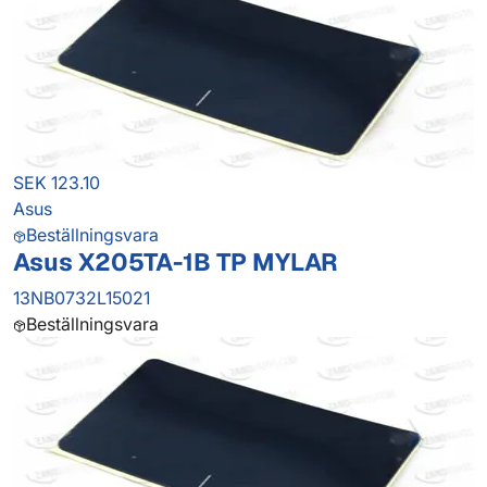
SEK 123.10
Asus
Beställningsvara
Asus X205TA-1B TP MYLAR
13NB0732L15021
Beställningsvara