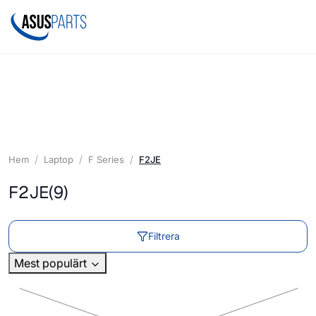
Hem
Laptop
F Series
F2JE
F2JE
(9)
Filtrera
Mest populärt