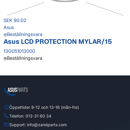
SEK 90.02
Asus
Beställningsvara
Asus LCD PROTECTION MYLAR/15
13G051013000
Beställningsvara
Öppettider 9-12 och 13-16 (mån-fre)
Telefon: 013-31 60 34
Support: info@zandparts.com