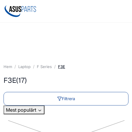
Hem
Laptop
F Series
F3E
F3E
(17)
Filtrera
Mest populärt