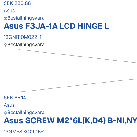
SEK 230.88
Asus
Beställningsvara
Asus F3JA-1A LCD HINGE L
13GNI110M022-1
Beställningsvara
SEK 85.14
Asus
Beställningsvara
Asus SCREW M2*6L(K,D4) B-NI,N
13GMBKXC061B-1