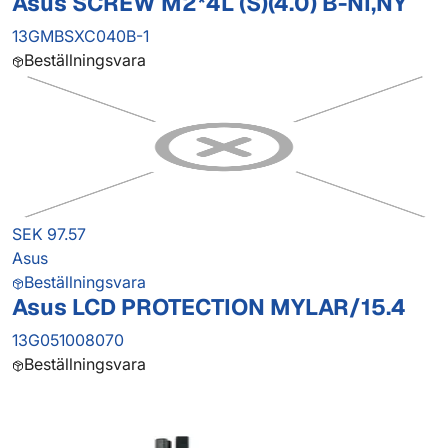
Asus SCREW M2*4L (S)(4.0) B-NI,NY
13GMBSXC040B-1
Beställningsvara
SEK 97.57
Asus
Beställningsvara
Asus LCD PROTECTION MYLAR/15.4
13G051008070
Beställningsvara