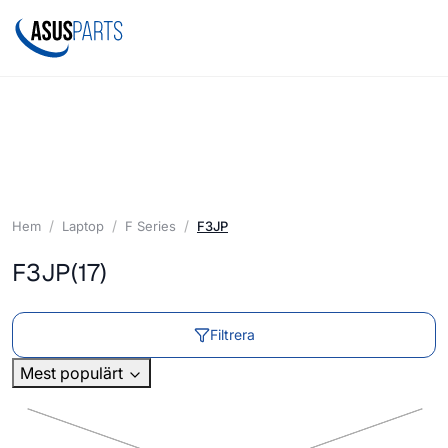
Hem
Laptop
F Series
F3JP
F3JP
(17)
Filtrera
Mest populärt