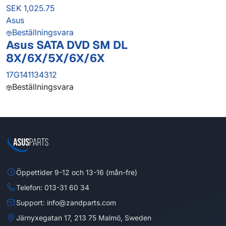
SEK 1,025.75
Asus
Beställningsvara
Asus SATA DVD SM DL
8X/6X/5X/6X/6X
17G141134312
Beställningsvara
Öppettider 9-12 och 13-16 (mån-fre)
Telefon: 013-31 60 34
Support: info@zandparts.com
Järnyxegatan 17, 213 75 Malmö, Sweden