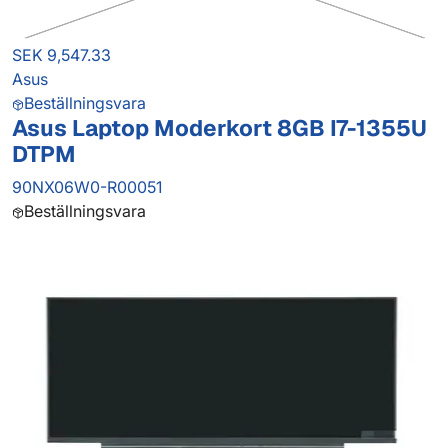
SEK 9,547.33
Asus
Beställningsvara
Asus Laptop Moderkort 8GB I7-1355U
DTPM
90NX06W0-R00051
Beställningsvara