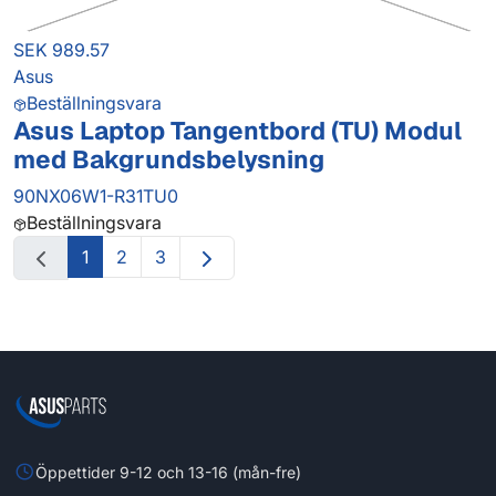
SEK 989.57
Asus
Beställningsvara
Asus Laptop Tangentbord (TU) Modul
med Bakgrundsbelysning
90NX06W1-R31TU0
Beställningsvara
1
2
3
Öppettider 9-12 och 13-16 (mån-fre)