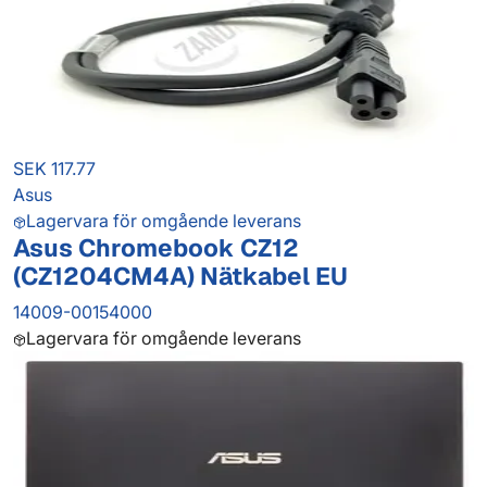
SEK 117.77
Asus
Lagervara för omgående leverans
Asus Chromebook CZ12
(CZ1204CM4A) Nätkabel EU
14009-00154000
Lagervara för omgående leverans