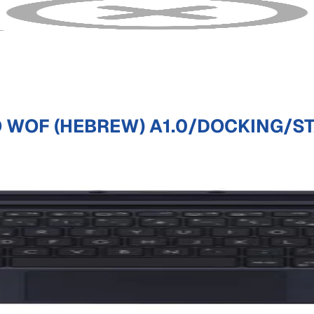
O WOF (HEBREW) A1.0/DOCKING/S