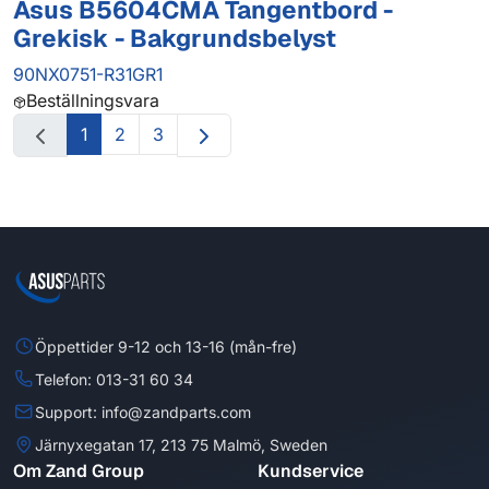
Asus B5604CMA Tangentbord -
Grekisk - Bakgrundsbelyst
90NX0751-R31GR1
Beställningsvara
1
2
3
Öppettider 9-12 och 13-16 (mån-fre)
Telefon: 013-31 60 34
Support: info@zandparts.com
Järnyxegatan 17, 213 75 Malmö, Sweden
Om Zand Group
Kundservice