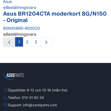
Asus
Beställningsvara
Asus BR1204CTA moderkort 8G/N150
- Original
90NX08R0-R00020
Beställningsvara
1
2
3
Öppettider 9-12 och 13-16 (mån-fre)
Telefon: 013-31 60 34
Support: info@zandparts.com