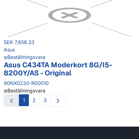
SEK 7,658.33
Asus
Beställningsvara
Asus C434TA Moderkort 8G/I5-
8200Y/AS - Original
90NX0230-R00010
Beställningsvara
1
2
3