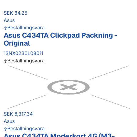
SEK 84.25
Asus
Beställningsvara
Asus C434TA Clickpad Packning -
Original
13NX0230L08011
Beställningsvara
SEK 6,317.34
Asus
Beställningsvara
Asus C434TA Moderkort 4G/M3-