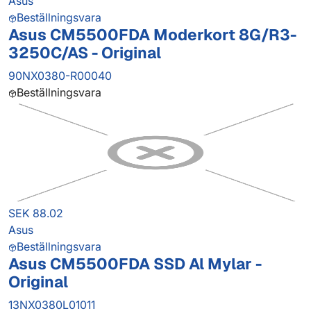
Asus
Beställningsvara
Asus CM5500FDA Moderkort 8G/R3-
3250C/AS - Original
90NX0380-R00040
Beställningsvara
SEK 88.02
Asus
Beställningsvara
Asus CM5500FDA SSD Al Mylar -
Original
13NX0380L01011