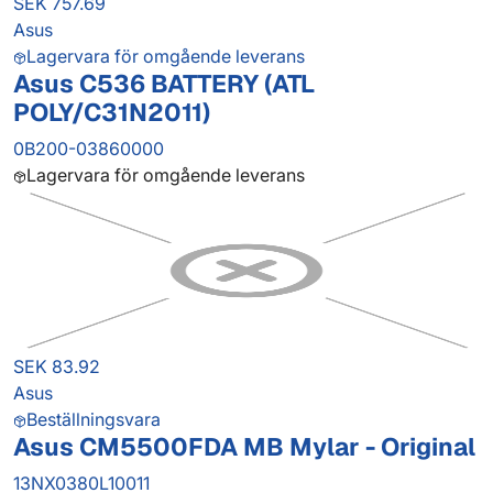
SEK 757.69
Asus
Lagervara för omgående leverans
Asus C536 BATTERY (ATL
POLY/C31N2011)
0B200-03860000
Lagervara för omgående leverans
SEK 83.92
Asus
Beställningsvara
Asus CM5500FDA MB Mylar - Original
13NX0380L10011