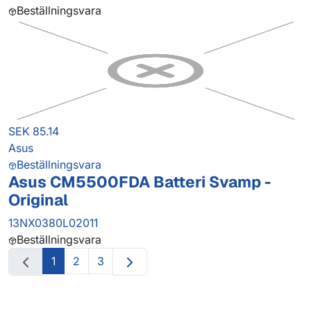
Beställningsvara
SEK 85.14
Asus
Beställningsvara
Asus CM5500FDA Batteri Svamp -
Original
13NX0380L02011
Beställningsvara
1
2
3