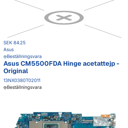
SEK 84.25
Asus
Beställningsvara
Asus CM5500FDA Hinge acetattejp -
Original
13NX0380T02011
Beställningsvara