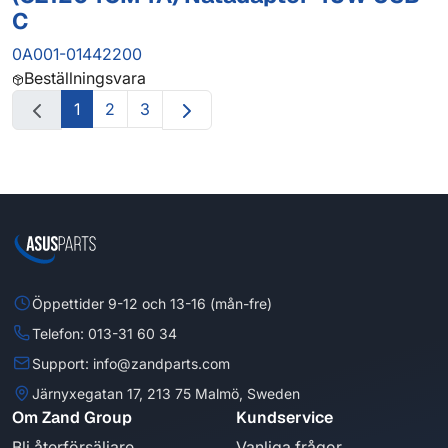
C
0A001-01442200
Beställningsvara
1
2
3
Öppettider 9-12 och 13-16 (mån-fre)
Telefon: 013-31 60 34
Support: info@zandparts.com
Järnyxegatan 17, 213 75 Malmö, Sweden
Om Zand Group
Kundservice
Bli återförsäljare
Vanliga frågor