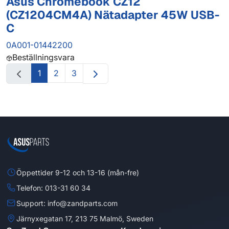
Asus Chromebook CZ12
(CZ1204CM4A) Nätadapter 45W USB-
C
0A001-01442200
Beställningsvara
1
2
3
Öppettider 9-12 och 13-16 (mån-fre)
Telefon: 013-31 60 34
Support: info@zandparts.com
Järnyxegatan 17, 213 75 Malmö, Sweden