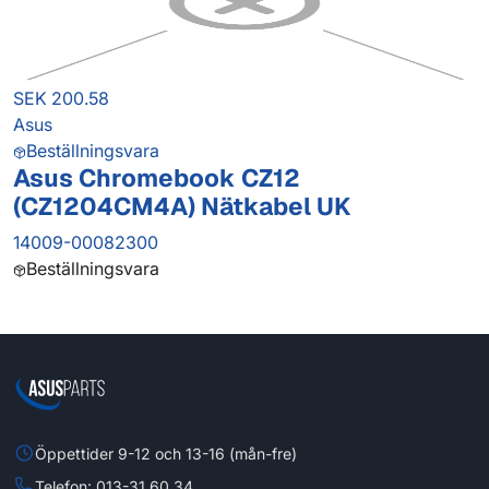
SEK 200.58
Asus
Beställningsvara
Asus Chromebook CZ12
(CZ1204CM4A) Nätkabel UK
14009-00082300
Beställningsvara
Öppettider 9-12 och 13-16 (mån-fre)
Telefon: 013-31 60 34