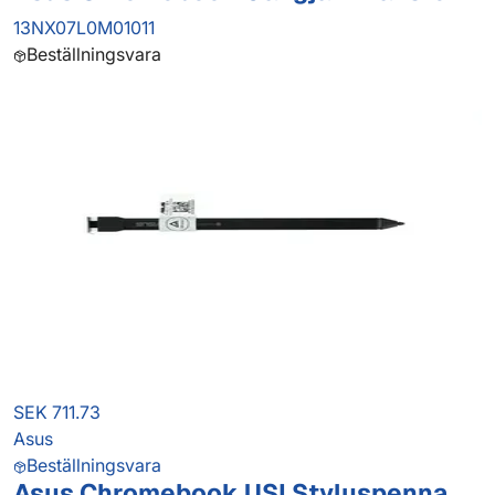
13NX07L0M01011
Beställningsvara
SEK 711.73
Asus
Beställningsvara
Asus Chromebook USI Styluspenna