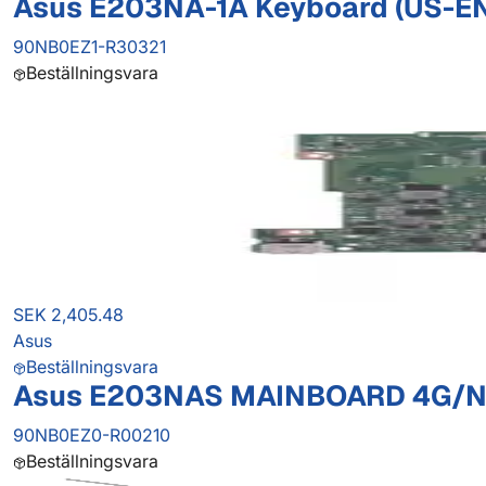
Asus E203NA-1A Keyboard (US-EN
90NB0EZ1-R30321
Beställningsvara
SEK 2,405.48
Asus
Beställningsvara
Asus E203NAS MAINBOARD 4G/N3
90NB0EZ0-R00210
Beställningsvara