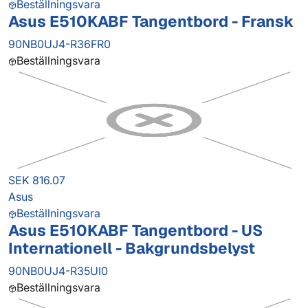
Beställningsvara
Asus E510KABF Tangentbord - Fransk
90NB0UJ4-R36FR0
Beställningsvara
SEK 816.07
Asus
Beställningsvara
Asus E510KABF Tangentbord - US
Internationell - Bakgrundsbelyst
90NB0UJ4-R35UI0
Beställningsvara