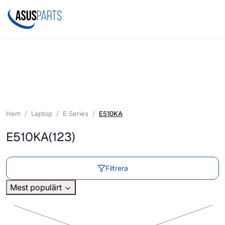
Hem
Laptop
E Series
E510KA
E510KA
(123)
Filtrera
Mest populärt