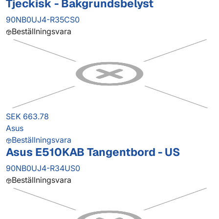
Tjeckisk - Bakgrundsbelyst
90NB0UJ4-R35CS0
Beställningsvara
SEK 663.78
Asus
Beställningsvara
Asus E510KAB Tangentbord - US
90NB0UJ4-R34US0
Beställningsvara