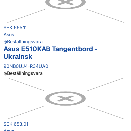
SEK 665.11
Asus
Beställningsvara
Asus E510KAB Tangentbord -
Ukrainsk
90NB0UJ4-R34UA0
Beställningsvara
SEK 653.01