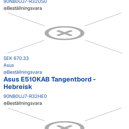
90NB0UJ7-R32US0
Beställningsvara
SEK 670.33
Asus
Beställningsvara
Asus E510KAB Tangentbord -
Hebreisk
90NB0UJ7-R32HE0
Beställningsvara