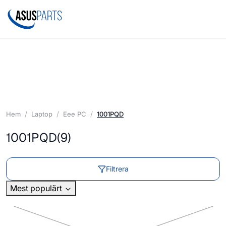
Hem
Laptop
Eee PC
1001PQD
1001PQD
(9)
Filtrera
Mest populärt