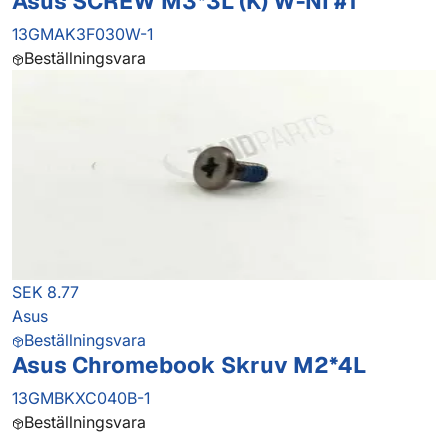
Asus SCREW M3*3L (K) W-NI #1
13GMAK3F030W-1
Beställningsvara
SEK 8.77
Asus
Beställningsvara
Asus Chromebook Skruv M2*4L
13GMBKXC040B-1
Beställningsvara