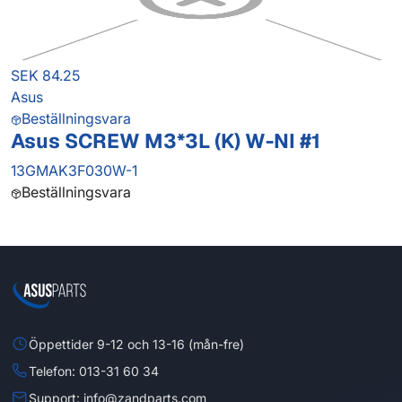
SEK 84.25
Asus
Beställningsvara
Asus SCREW M3*3L (K) W-NI #1
13GMAK3F030W-1
Beställningsvara
Öppettider 9-12 och 13-16 (mån-fre)
Telefon: 013-31 60 34
Support: info@zandparts.com