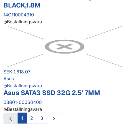
BLACK,1.8M
14G110004310
Beställningsvara
SEK 1,818.07
Asus
Beställningsvara
Asus SATA3 SSD 32G 2.5' 7MM
03B01-00060400
Beställningsvara
1
2
3