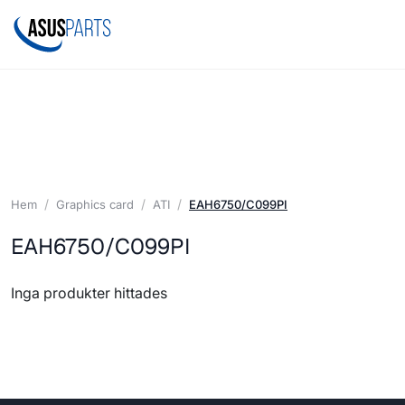
Hem
Graphics card
ATI
EAH6750/C099PI
EAH6750/C099PI
Inga produkter hittades