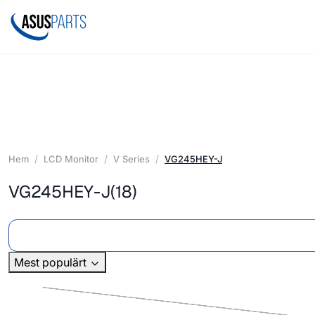
Hem
LCD Monitor
V Series
VG245HEY-J
VG245HEY-J
(18)
Mest populärt