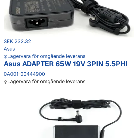
SEK 232.32
Asus
Lagervara för omgående leverans
Asus ADAPTER 65W 19V 3PIN 5.5PHI
0A001-00444900
Lagervara för omgående leverans