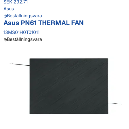
SEK 292.71
Asus
Beställningsvara
Asus PN61 THERMAL FAN
13MS01H0T01011
Beställningsvara