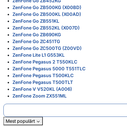
ZenFone Go ZB452KG
ZenFone Go ZB500KG (X00BD)
ZenFone Go ZB500KL (X00AD)
ZenFone Go ZB551KL
ZenFone Go ZB552KL (X007D)
ZenFone Go ZB690KG
ZenFone Go ZC451TG
ZenFone Go ZC500TG (Z00VD)
ZenFone Lite L1 G553KL
ZenFone Pegasus 2 T550KLC
ZenFone Pegasus 5000 T551TLC
ZenFone Pegasus T500KLC
ZenFone Pegasus T500TLT
ZenFone V V520KL (A006)
ZenFone Zoom ZX551ML
Mest populärt