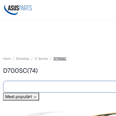
Hem
Desktop
D Series
D700SC
D700SC
(74)
Mest populärt