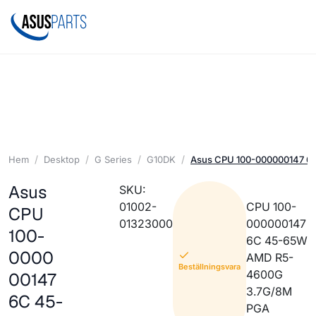
Hem
Desktop
G Series
G10DK
Asus CPU 100-000000147 6
Asus
SKU:
01002-
CPU 100-
CPU
01323000
000000147
100-
6C 45-65W
0000
AMD R5-
Beställningsvara
4600G
00147
3.7G/8M
6C 45-
PGA