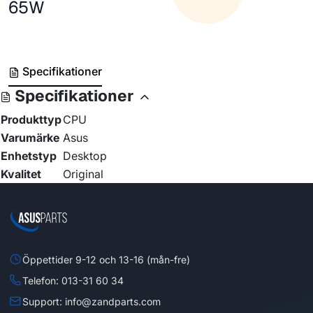
65W
Specifikationer
Specifikationer
Produkttyp
CPU
Varumärke
Asus
Enhetstyp
Desktop
Kvalitet
Original
Öppettider 9-12 och 13-16 (mån-fre)
Telefon: 013-31 60 34
Support: info@zandparts.com