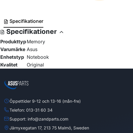
Specifikationer
Specifikationer
Produkttyp
Memory
Varumärke
Asus
Enhetstyp
Notebook
Kvalitet
Original
Öppettider 9-12 och 13-16 (mån-fre)
Telefon: 013-31 60 34
Support: info@zandparts.com
Järnyxegatan 17, 213 75 Malmö, Sweden