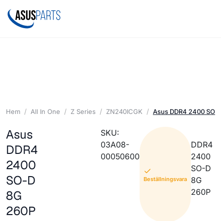
Hem
All In One
Z Series
ZN240ICGK
Asus DDR4 2400 SO-
Asus
SKU:
03A08-
DDR4
DDR4
00050600
2400
2400
SO-D
SO-D
8G
Beställningsvara
260P
8G
260P