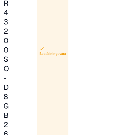
R
4
3
2
0
0
Beställningsvara
S
O
-
D
8
G
B
2
6