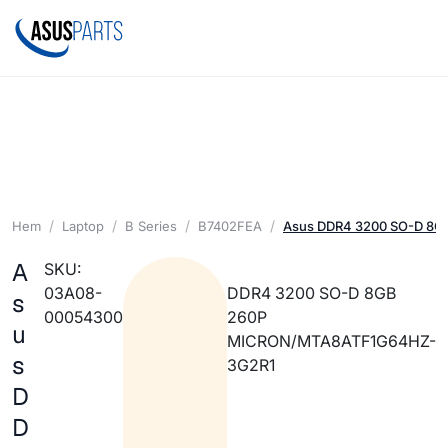
Hem
Laptop
B Series
B7402FEA
Asus DDR4 3200 SO-D 8G
A
SKU:
03A08-
DDR4 3200 SO-D 8GB
s
00054300
260P
u
MICRON/MTA8ATF1G64HZ-
s
3G2R1
D
D