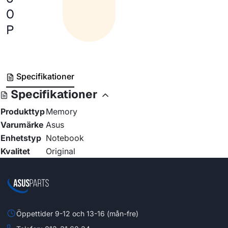
0
P
Specifikationer
Specifikationer
Produkttyp
Memory
Varumärke
Asus
Enhetstyp
Notebook
Kvalitet
Original
Öppettider 9-12 och 13-16 (mån-fre)