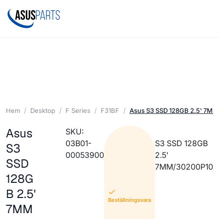
Hem
Desktop
F Series
F31BF
Asus S3 SSD 128GB 2.5' 7M
Asus
SKU:
03B01-
S3 SSD 128GB
S3
00053900
2.5'
SSD
7MM/30200P10
128G
B 2.5'
Beställningsvara
7MM