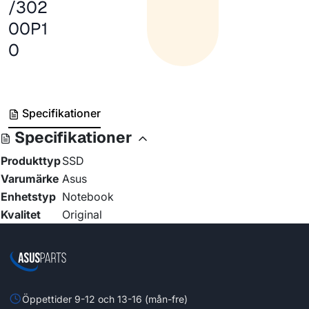
/302
00P1
0
Specifikationer
Specifikationer
Produkttyp
SSD
Varumärke
Asus
Enhetstyp
Notebook
Kvalitet
Original
Öppettider 9-12 och 13-16 (mån-fre)