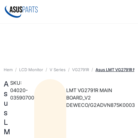
Hem
LCD Monitor
V Series
VG2791R
Asus LMT VG2791R M
A
SKU:
04020-
LMT VG2791R MAIN
s
03590700
BOARD_V2
u
DEWECO/G2ADVN875K0003
s
L
M