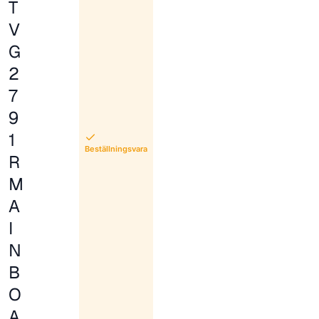
T
V
G
2
7
9
1
Beställningsvara
R
M
A
I
N
B
O
A