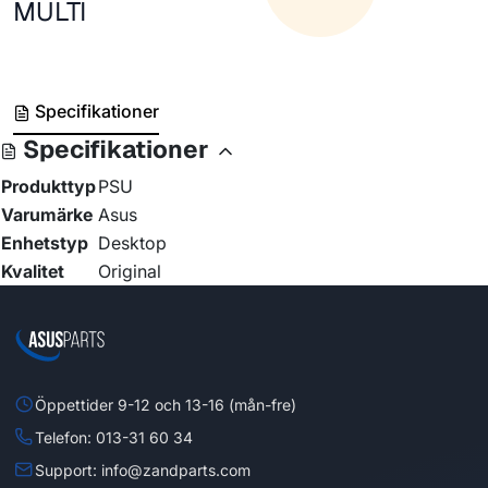
MULTI
Specifikationer
Specifikationer
Produkttyp
PSU
Varumärke
Asus
Enhetstyp
Desktop
Kvalitet
Original
Öppettider 9-12 och 13-16 (mån-fre)
Telefon: 013-31 60 34
Support: info@zandparts.com