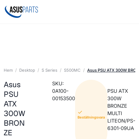
Hem
Desktop
S Series
S500MC
Asus PSU ATX 300W BRON
Asus
SKU:
0A100-
PSU ATX
PSU
00153500
300W
ATX
BRONZE
300W
MULTI
Beställningsvara
LITEON/PS-
BRON
6301-09UA
ZE