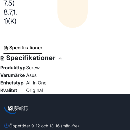
7.5(
8.7,1.
1)(K)
Specifikationer
Specifikationer
Produkttyp
Screw
Varumärke
Asus
Enhetstyp
All In One
Kvalitet
Original
Öppettider 9-12 och 13-16 (mån-fre)