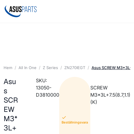
Hem
All In One
Z Series
ZN270IEGT
Asus SCREW M3*3L+7.5(
Asu
SKU:
13050-
SCREW
s
D3810000
M3*3L+7.5(8.7,1.1)
SCR
(K)
EW
M3*
Beställningsvara
3L+