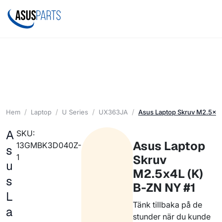
Hem
Laptop
U Series
UX363JA
Asus Laptop Skruv M2.5x4L
A
SKU:
Asus Laptop
13GMBK3D040Z-
s
1
Skruv
u
M2.5x4L (K)
s
B-ZN NY #1
L
Tänk tillbaka på de
a
stunder när du kunde