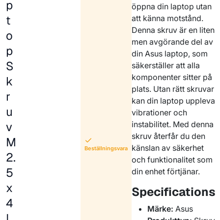
p
öppna din laptop utan
t
att känna motstånd.
Denna skruv är en liten
o
men avgörande del av
p
din Asus laptop, som
S
säkerställer att alla
komponenter sitter på
k
plats. Utan rätt skruvar
r
kan din laptop uppleva
u
vibrationer och
v
instabilitet. Med denna
skruv återfår du den
M
känslan av säkerhet
Beställningsvara
2.
och funktionalitet som
5
din enhet förtjänar.
x
Specifications
4
Märke:
Asus
L