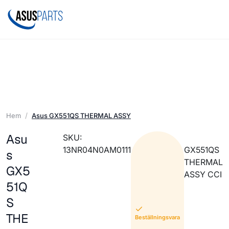
Hem
Asus GX551QS THERMAL ASSY
Asu
SKU:
13NR04N0AM0111
GX551QS
s
THERMAL
GX5
ASSY CCI
51Q
S
THE
Beställningsvara